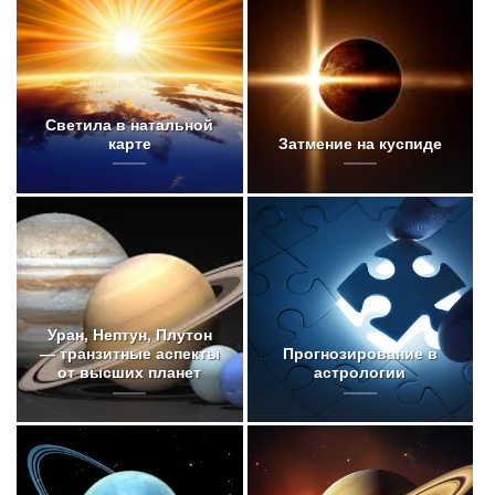
Светила в натальной
карте
Затмение на куспиде
Уран, Нептун, Плутон
— транзитные аспекты
Прогнозирование в
от высших планет
астрологии