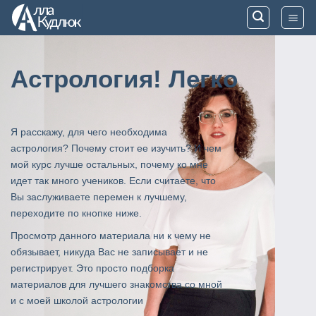
Skip
to
content
Астрология! Легко
Я расскажу, для чего необходима
астрология? Почему стоит ее изучить? И чем
мой курс лучше остальных, почему ко мне
идет так много учеников. Если считаете, что
Вы заслуживаете перемен к лучшему,
переходите по кнопке ниже.
Просмотр данного материала ни к чему не
обязывает, никуда Вас не записывает и не
регистрирует. Это просто подборка
материалов для лучшего знакомства со мной
и с моей школой астрологии