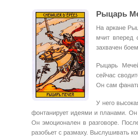
Рыцарь М
На аркане Ры
мчит вперед 
захвачен боем
Рыцарь Мече
сейчас сводит
Он сам фанати
У него высока
фонтанирует идеями и планами. Он 
Он эмоционален в разговоре. Посл
разобьет с размаху. Выслушивать ко