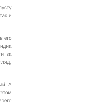
пусту
так и
в его
видна
ти за
гляд,
ий. А
тетом
воего