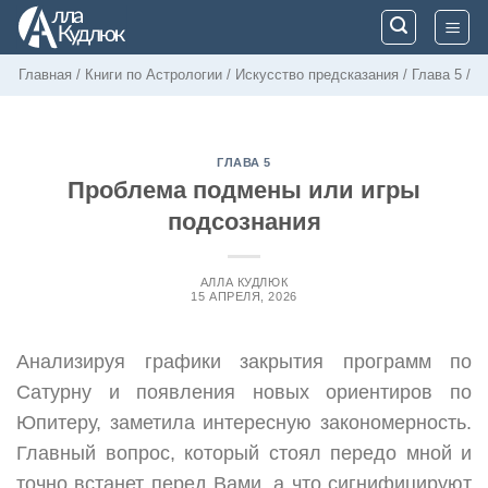
Skip
to
content
Главная
/
Книги по Астрологии
/
Искусство предсказания
/
Глава 5
/
ГЛАВА 5
Проблема подмены или игры
подсознания
АЛЛА КУДЛЮК
15 АПРЕЛЯ, 2026
Анализируя графики закрытия программ по
Сатурну и появления новых ориентиров по
Юпитеру, заметила интересную закономерность.
Главный вопрос, который стоял передо мной и
точно встанет перед Вами, а что сигнифицируют