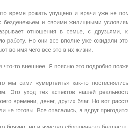
что время рожать упущено и врачи уже не пом
с безденежьем и своими жилищными условия
азрывает отношения в семье, с друзьями, к
ую работу. Но они все вполне уже ожидали это
т во имя чего все это в их жизни.
я что-то внешнее. Я поясню это подробно позже
то мы сами «умертвить» как-то постеснялис
ом. Это уход тех аспектов нашей реальност
го времени, денег, других благ. Но вот расст
 не готовы. Все опасались, а вдруг пригодитс
го боязно, но и чувство сброшенного балласта