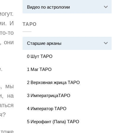
Видео по астрологии
огут.
ми. И
ТАРО
то-то
, они
Старшие арканы
0 Шут ТАРО
.
1 Маг ТАРО
2 Верховная жрица ТАРО
ь, мы
и, на
3 ИмператрицаТАРО
аться
4 Император ТАРО
я?
5 Иерофант (Папа) ТАРО
 тоже