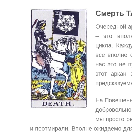
Смерть Т
Очередной а
– это впол
цикла. Кажд
все вполне 
нас это не п
этот аркан 
предсказуем
На Повешенн
добровольно
мы просто ре
и поотмирали. Вполне ожидаемо для 