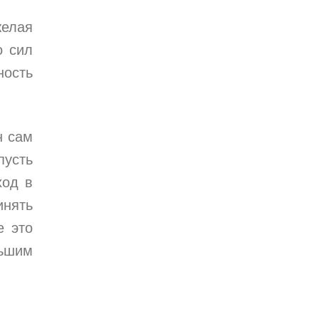
желая
о сил
ность
н сам
пусть
ход в
инять
е это
льшим