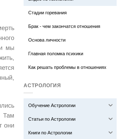
Стадии горевания
Брак - чем закончатся отношения
мерть
нного
Основа личности
ти мы
Главная поломка психики
жить,
яется
Как решать проблемы в отношениях
нный,
АСТРОЛОГИЯ
ились
Обучение Астрологии
. Там
Статьи по Астрологии
т они
Книги по Астрологии