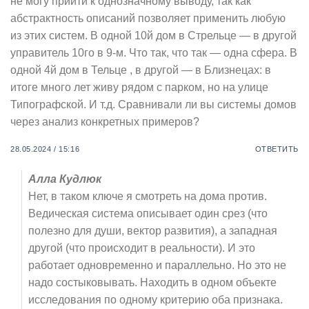
не могу прийти к однозначному выводу, так как
абстрактность описаний позволяет применить любую
из этих систем. В одной 10й дом в Стрельце — в другой
управитель 10го в 9-м. Что так, что так — одна сфера. В
одной 4й дом в Тельце , в другой — в Близнецах: в
итоге много лет живу рядом с парком, но на улице
Типографской. И т.д. Сравнивали ли вы системы домов
через анализ конкретных примеров?
28.05.2024 / 15:16
ОТВЕТИТЬ
Алла Кудлюк
Нет, в таком ключе я смотреть на дома против.
Ведическая система описывает один срез (что
полезно для души, вектор развития), а западная
другой (что происходит в реальности). И это
работает одновременно и параллельно. Но это не
надо состыковывать. Находить в одном объекте
исследования по одному критерию оба признака.