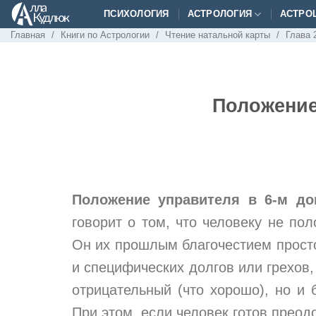
Skip
ПСИХОЛОГИЯ
АСТРОЛОГИЯ
АСТРО
to
Главная
/
Книги по Астрологии
/
Чтение натальной карты
/
Глава 
content
Положение
Положение управителя в 6-м до
говорит о том, что человеку не по
Он их прошлым благочестием просто
и специфических долгов или грехов,
отрицательный (что хорошо), но и 
При этом, если человек готов преод