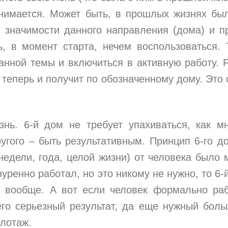
 снимается. Может быть, в прошлых жизнях бы
л значимости данного направления (дома) и п
ь, в момент старта, нечем воспользоваться. 
анной темы и включиться в активную работу. 
 теперь и получит по обозначенному дому. Это 
знь. 6-й дом не требует упахиваться, как м
ругого – быть результативным. Принцип 6-го д
недели, года, целой жизни) от человека было 
уренно работал, но это никому не нужно, то 6-
т вообще. А вот если человек формально ра
него серьезный результат, да еще нужный бол
илотаж.