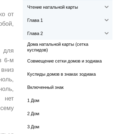
Чтение натальной карты
ко от
Глава 1
обой,
Глава 2
Дома натальной карты (сетка
я для
куспидов)
в 6-м
Совмещение сетки домов и зодиака
 вниз
Куспиды домов в знаках зодиака
ноль,
Включенный знак
ноль,
и нет
1 Дом
всему
2 Дом
3 Дом