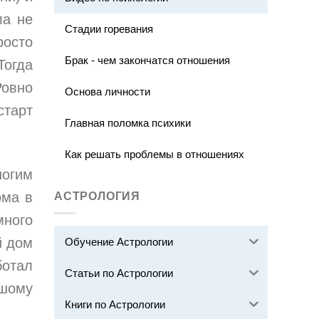
ла не
Стадии горевания
росто
Брак - чем закончатся отношения
Тогда
Ровно
Основа личности
старт
Главная поломка психики
Как решать проблемы в отношениях
ногим
ома в
АСТРОЛОГИЯ
много
й дом
Обучение Астрологии
ботал
Статьи по Астрологии
ьшому
Книги по Астрологии