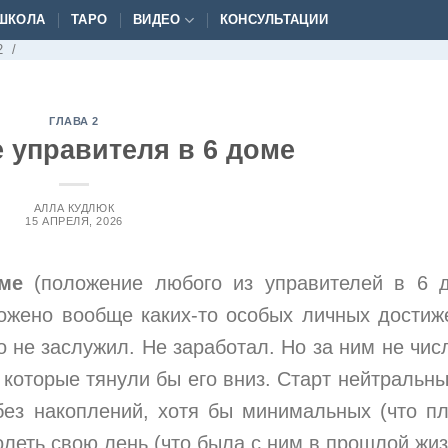
ШКОЛА
ТАРО
ВИДЕО
КОНСУЛЬТАЦИИ
2
/
ГЛАВА 2
 управителя в 6 доме
АЛЛА КУДЛЮК
15 АПРЕЛЯ, 2026
ме
(положение любого из управителей в 6 
ложено вообще каких-то особых личных достиж
 не заслужил. Не заработал. Но за ним не чис
 которые тянули бы его вниз. Старт нейтральны
без накоплений, хотя бы минимальных (что пл
олеть свою лень (что была с ним в прошлой жиз