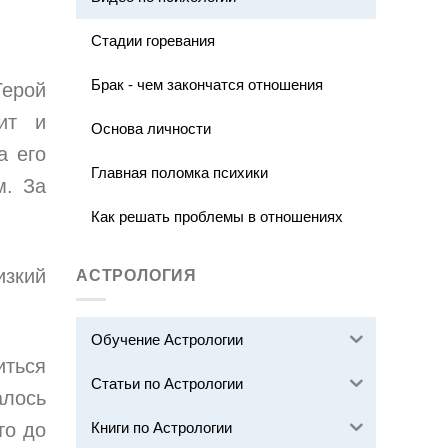
Стадии горевания
Брак - чем закончатся отношения
Герой
оит и
Основа личности
а его
Главная поломка психики
м. За
Как решать проблемы в отношениях
изкий
АСТРОЛОГИЯ
Обучение Астрологии
иться
Статьи по Астрологии
алось
Книги по Астрологии
то до