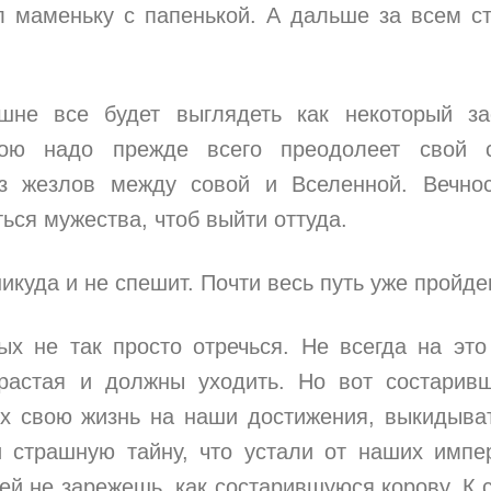
л маменьку с папенькой. А дальше за всем с
шне все будет выглядеть как некоторый за
рою надо прежде всего преодолеет свой с
из жезлов между совой и Вселенной. Вечно
ься мужества, чтоб выйти оттуда.
икуда и не спешит. Почти весь путь уже пройде
х не так просто отречься. Не всегда на это
растая и должны уходить. Но вот состарив
х свою жизнь на наши достижения, выкидыва
 страшную тайну, что устали от наших импе
ей не зарежешь, как состарившуюся корову. К 