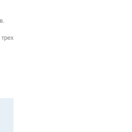
в.
трех