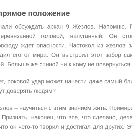
прямое положение
али обсуждать аркан 9 Жезлов. Напомню. 
перевязанной головой, напуганный. Он ст
овсюду ждет опасности. Частокол из жезлов з
одил его от мира. Он выстроил этот забор са
й. Больше же спиной ни к кому не повернуться.
ет, роковой удар может нанести даже самый бл
тут доверять людям?
злов – научиться с этим знанием жить. Примир
Признать, наконец, что все, что сделано, дел
то он чего-то творил и достигал для других. Э