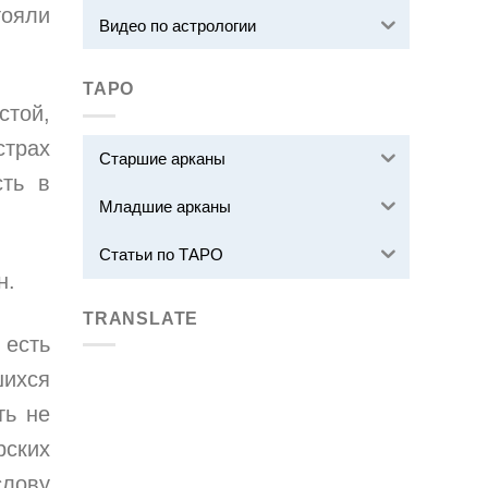
тояли
Видео по астрологии
ТАРО
стой,
трах
Старшие арканы
сть в
Младшие арканы
Статьи по ТАРО
н.
TRANSLATE
 есть
шихся
ть не
рских
слову