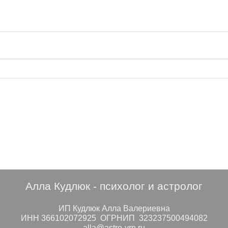
Алла Кудлюк - психолог и астролог
ИП Кудлюк Алла Валериевна
ИНН 366102072925 ОГРНИП 323237500494082
alla@astro-vrn.ru