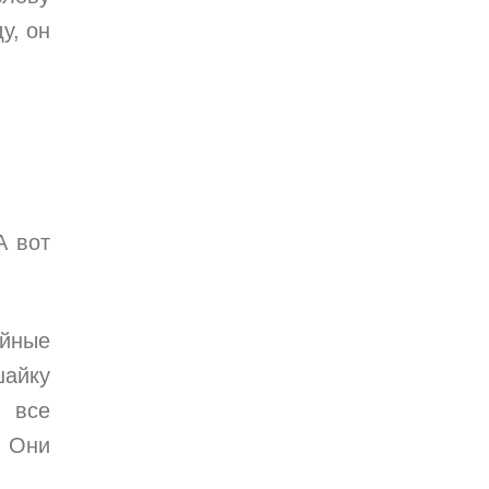
у, он
А вот
ейные
шайку
 все
. Они