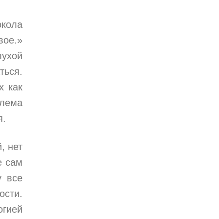
окола
вое.»
лухой
ться.
х как
блема
я.
, нет
е сам
у все
ости.
огией