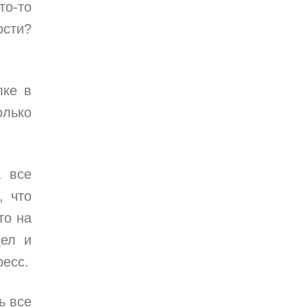
то-то
ости?
лке в
олько
а все
, что
то на
дел и
ресс.
ь все