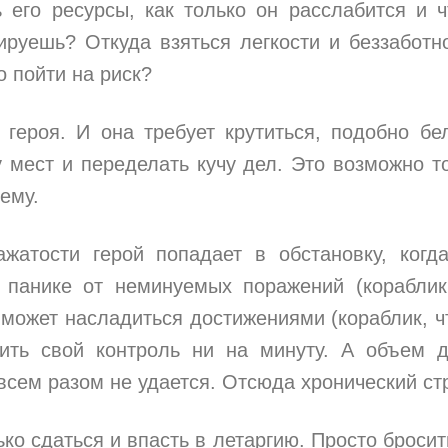
ь его ресурсы, как только он расслабится и ч
лируешь? Откуда взяться легкости и беззаботн
 пойти на риск?
героя. И она требует крутиться, подобно бе
у мест и переделать кучу дел. Это возможно т
ему.
жатости герой попадает в обстановку, когд
 панике от неминуемых поражений (кораблик
 может насладиться достижениями (кораблик, ч
бить свой контроль ни на минуту. А объем 
 всем разом не удается. Отсюда хронический ст
ко сдаться и впасть в летаргию. Просто бросит