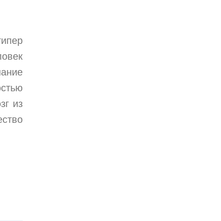
гипер
ловек
нание
остью
зг из
ество