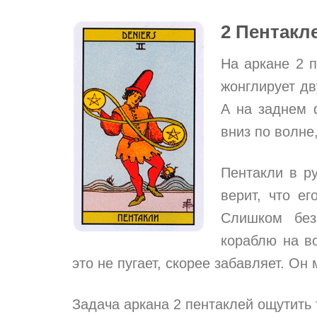
2 Пентакл
На аркане 2 
жонглирует дв
А на заднем 
вниз по волне,
Пентакли в р
верит, что е
Слишком без
кораблю на во
это не пугает, скорее забавляет. Он
Задача аркана 2 пентаклей ощутить 