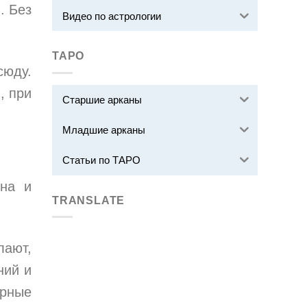
. Без
Видео по астрологии
ТАРО
сюду.
, при
Старшие арканы
Младшие арканы
Статьи по ТАРО
на и
TRANSLATE
лают,
ний и
арные