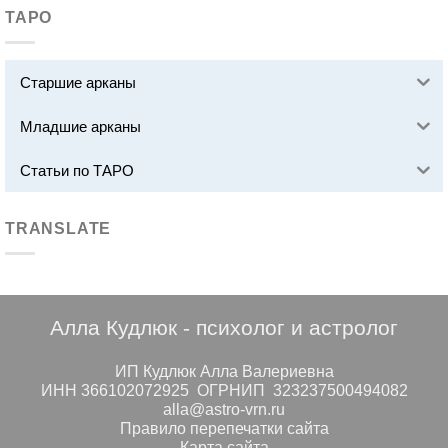
ТАРО
Старшие арканы
Младшие арканы
Статьи по ТАРО
TRANSLATE
Алла Кудлюк - психолог и астролог
ИП Кудлюк Алла Валериевна
ИНН 366102072925 ОГРНИП 323237500494082
alla@astro-vrn.ru
Правило перепечатки сайта
Карта сайта