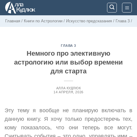
Skip
to
content
Главная
/
Книги по Астрологии
/
Искусство предсказания
/
Глава 3
/
ГЛАВА 3
Немного про элективную
астрологию или выбор времени
для старта
АЛЛА КУДЛЮК
14 АПРЕЛЯ, 2026
Эту тему я вообще не планирую включать в
данную книгу. Я хочу только предостеречь тех,
кому показалось, что они теперь все могут.
Считывать события – это одно, управлять ими –