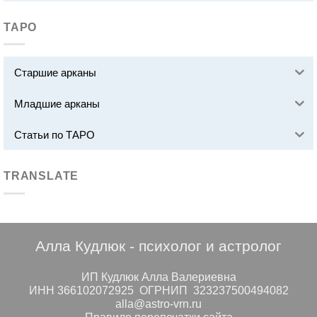
ТАРО
Старшие арканы
Младшие арканы
Статьи по ТАРО
TRANSLATE
Алла Кудлюк - психолог и астролог
ИП Кудлюк Алла Валериевна
ИНН 366102072925 ОГРНИП 323237500494082
alla@astro-vrn.ru