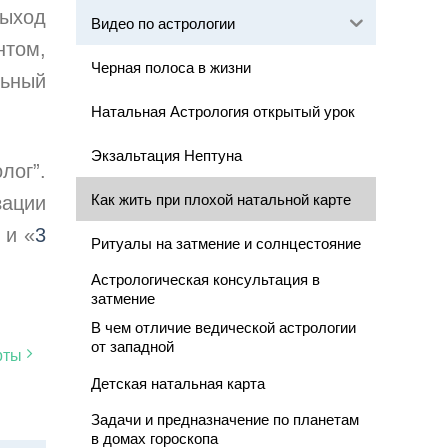
выход
Видео по астрологии
нтом,
Черная полоса в жизни
ьный
Натальная Астрология открытый урок
Экзальтация Нептуна
лог”.
Как жить при плохой натальной карте
зации
и «
3
Ритуалы на затмение и солнцестояние
Астрологическая консультация в
затмение
В чем отличие ведической астрологии
от западной
арты
Детская натальная карта
Задачи и предназначение по планетам
в домах гороскопа