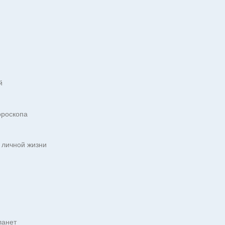
й
ороскопа
 личной жизни
ланет