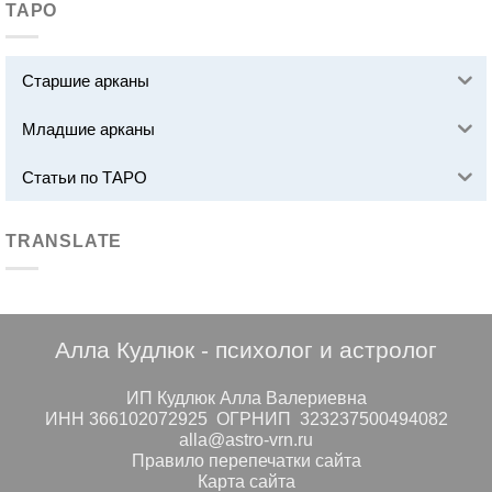
ТАРО
Старшие арканы
Младшие арканы
Статьи по ТАРО
TRANSLATE
Алла Кудлюк - психолог и астролог
ИП Кудлюк Алла Валериевна
ИНН 366102072925 ОГРНИП 323237500494082
alla@astro-vrn.ru
Правило перепечатки сайта
Карта сайта