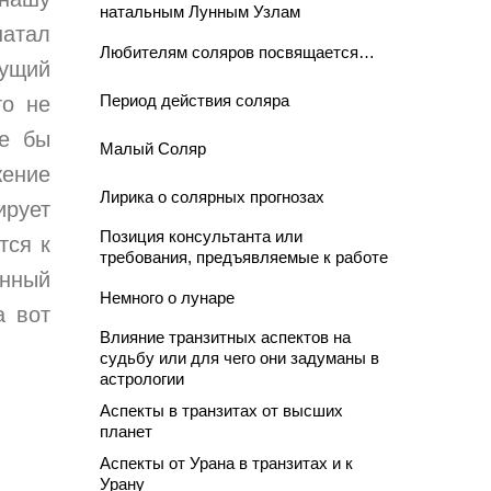
натальным Лунным Узлам
натал
Любителям соляров посвящается…
кущий
Период действия соляра
то не
ие бы
Малый Соляр
жение
Лирика о солярных прогнозах
ирует
Позиция консультанта или
тся к
требования, предъявляемые к работе
енный
Немного о лунаре
а вот
Влияние транзитных аспектов на
судьбу или для чего они задуманы в
астрологии
Аспекты в транзитах от высших
планет
Аспекты от Урана в транзитах и к
Урану