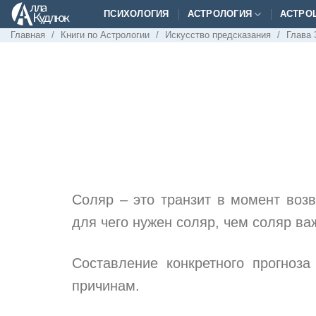
Skip
ПСИХОЛОГИЯ
АСТРОЛОГИЯ
АСТРО
to
Главная
/
Книги по Астрологии
/
Искусство предсказания
/
Глава 
content
Соляр – это транзит в момент воз
для чего нужен соляр, чем соляр ва
Составление конкретного прогноз
причинам.