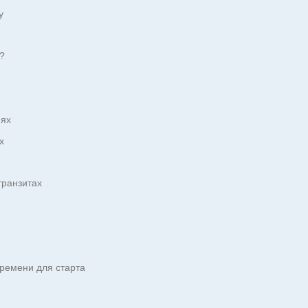
у
ю?
иях
х
транзитах
ремени для старта