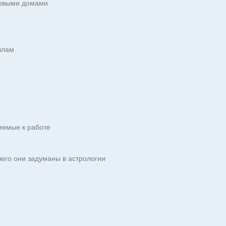
ковыми домами
злам
яемые к работе
чего они задуманы в астрологии