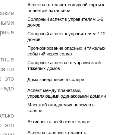
Аспекты от планет солярной карты к
планетам натальной
какие
Солярный аспект к управителям 1-6
ными
домов
ярные
Солярный аспект к управителям 7-12
домов
Прогнозирование опасных и тяжелых
событий через соляр
итные
Солярные аспекты от управителей
ся по
тяжелых домов
о это
Дома завершения в соляре
 надо
Аспект между планетами,
управляющими одинаковыми домами
Масштаб ожидаемых перемен в
соляре
олько
Активность всей оси в соляре
к это
Аспекты солярных планет к
 нашу