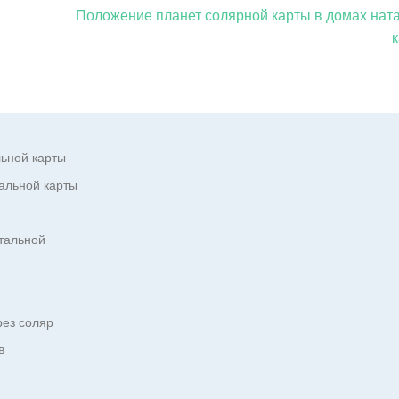
Положение планет солярной карты в домах нат
льной карты
альной карты
атальной
рез соляр
в