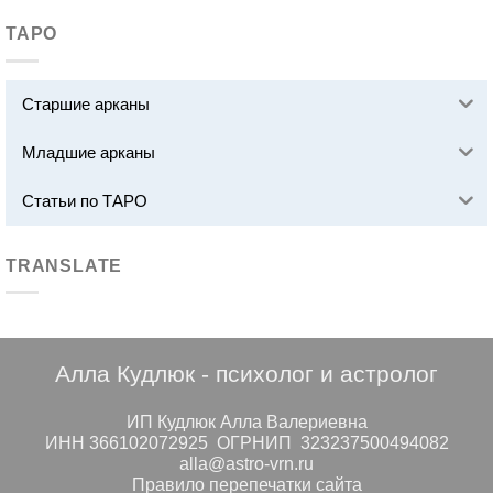
ТАРО
Старшие арканы
Младшие арканы
Статьи по ТАРО
TRANSLATE
Алла Кудлюк - психолог и астролог
ИП Кудлюк Алла Валериевна
ИНН 366102072925 ОГРНИП 323237500494082
alla@astro-vrn.ru
Правило перепечатки сайта