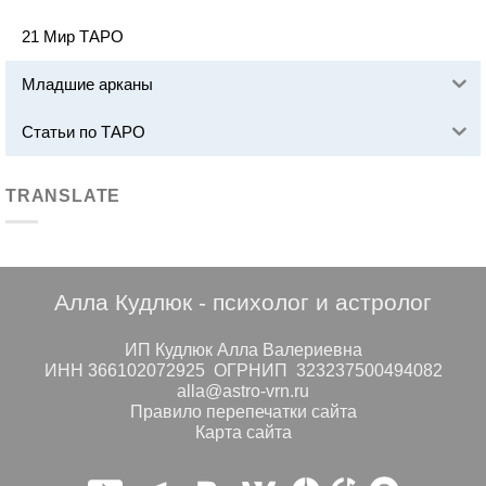
21 Мир ТАРО
Младшие арканы
Статьи по ТАРО
TRANSLATE
Алла Кудлюк - психолог и астролог
ИП Кудлюк Алла Валериевна
ИНН 366102072925 ОГРНИП 323237500494082
alla@astro-vrn.ru
Правило перепечатки сайта
Карта сайта